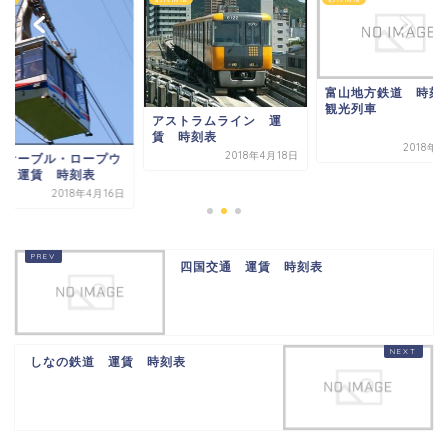
富山地方鉄道 時
観光列車
アストラムライン 運
賃 時刻表
2018年
2018年4月18日
山ケーブル・ロープウ
イ 運賃 時刻表
2018年4月16日
四国交通 運賃 時刻表
しなの鉄道 運賃 時刻表