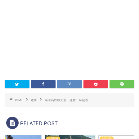
HOME
電車
南海高野線天空 運賃 時刻表
RELATED POST
情報
お得情報
お得情報