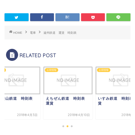
HOME
電車
遠州鉄道 運賃 時刻表
RELATED POST
情報
お得情報
お得情報
根登山鉄道 時刻表
えちぜん鉄道 時刻表
いすみ鉄道 時刻表
賃
運賃
賃
2018年4月3日
2018年4月10日
2018年