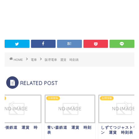
HOME
電車
阪堺電車 運賃 時刻表
RELATED POST
情報
お得情報
お得情報
都丹後鉄道 運賃 時
青い森鉄道 運賃 時刻
しずてつジャストラ
表
表
ン 運賃 時刻表