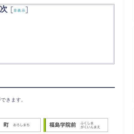
次
[
]
非表示
ができます。