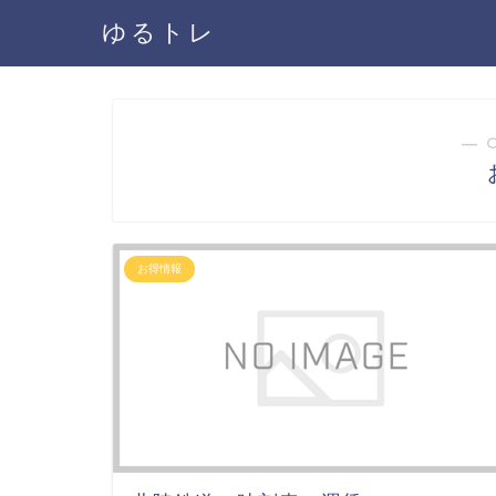
ゆるトレ
― 
お得情報